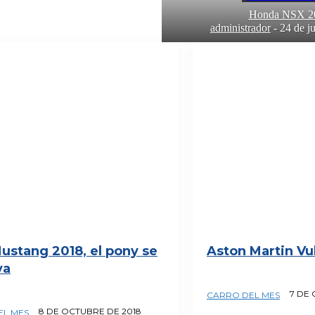
Honda NSX 2
administrador
-
24 de j
ustang 2018, el pony se
Aston Martin Vu
va
7 DE
CARRO DEL MES
8 DE OCTUBRE DE 2018
EL MES