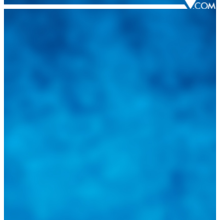
Integramos a todos los actores del sector automotriz para brindarles
una herramienta de consulta y búsqueda que le permita solucionar
sus inquietudes. Guiarepuestos.com, será su portal automotriz y su
mejor aliado para informarle sobre las novedades automotrices
locales, nacionales e internacionales.
Tweets de @guiarepuestos