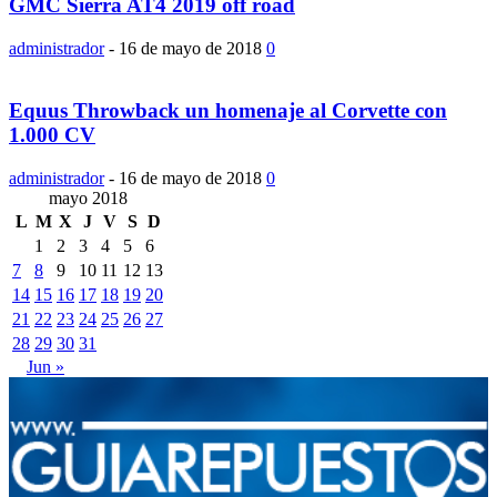
GMC Sierra AT4 2019 off road
administrador
-
16 de mayo de 2018
0
Equus Throwback un homenaje al Corvette con
1.000 CV
administrador
-
16 de mayo de 2018
0
mayo 2018
L
M
X
J
V
S
D
1
2
3
4
5
6
7
8
9
10
11
12
13
14
15
16
17
18
19
20
21
22
23
24
25
26
27
28
29
30
31
Jun »