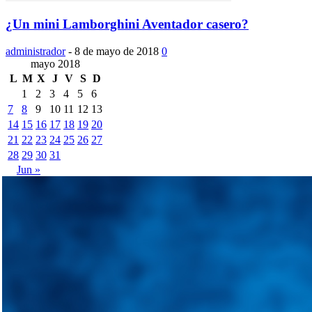
¿Un mini Lamborghini Aventador casero?
administrador
-
8 de mayo de 2018
0
mayo 2018
L
M
X
J
V
S
D
1
2
3
4
5
6
7
8
9
10
11
12
13
14
15
16
17
18
19
20
21
22
23
24
25
26
27
28
29
30
31
Jun »