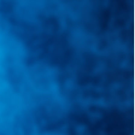
quietudes. Guiarepuestos.com, será su portal automotriz y su mejor