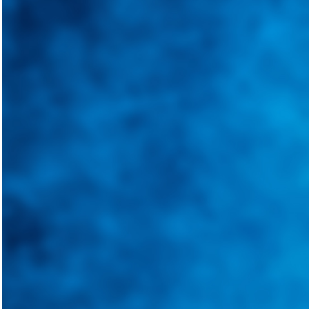
Integramos a todos los actores del sector automotriz para brindarles 
aliado para informarle sobre las novedades automotrices locales, nacio
Tweets de @guiarepuestos