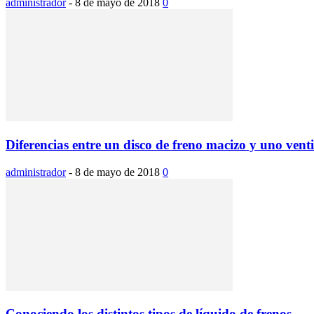
administrador
-
8 de mayo de 2018
0
Diferencias entre un disco de freno macizo y uno vent
administrador
-
8 de mayo de 2018
0
Conociendo los distintos tipos de líquido de frenos