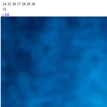
24
25
26
27
28
29
30
31
« Jul
Integramos a todos los actores del sector automotriz para brindarles 
aliado para informarle sobre las novedades automotrices locales, nacio