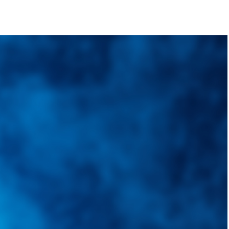
quietudes. Guiarepuestos.com, será su portal automotriz y su mejor