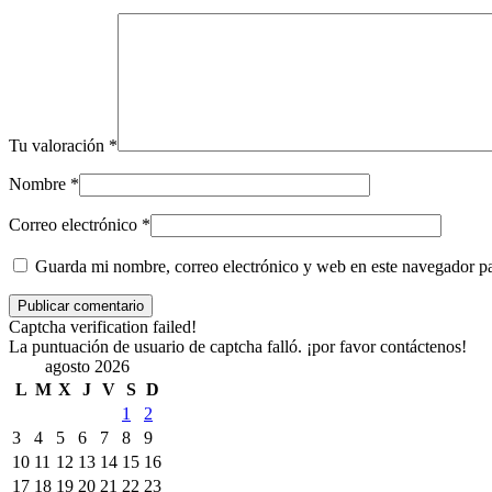
Tu valoración
*
Nombre
*
Correo electrónico
*
Guarda mi nombre, correo electrónico y web en este navegador p
Captcha verification failed!
La puntuación de usuario de captcha falló. ¡por favor contáctenos!
agosto 2026
L
M
X
J
V
S
D
1
2
3
4
5
6
7
8
9
10
11
12
13
14
15
16
17
18
19
20
21
22
23