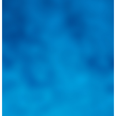
Integramos a todos los actores del sector automotriz para brindarles
una herramienta de consulta y búsqueda que le permita solucionar
sus inquietudes. Guiarepuestos.com, será su portal automotriz y su
mejor aliado para informarle sobre las novedades automotrices
locales, nacionales e internacionales.
Tweets de @guiarepuestos