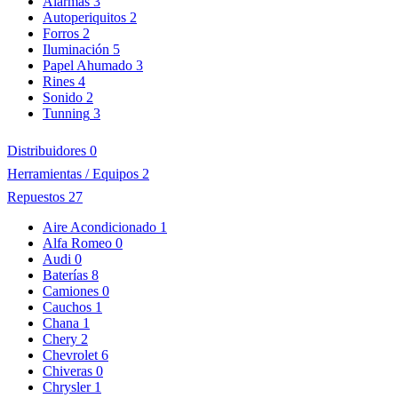
Alarmas
3
Autoperiquitos
2
Forros
2
Iluminación
5
Papel Ahumado
3
Rines
4
Sonido
2
Tunning
3
Distribuidores
0
Herramientas / Equipos
2
Repuestos
27
Aire Acondicionado
1
Alfa Romeo
0
Audi
0
Baterías
8
Camiones
0
Cauchos
1
Chana
1
Chery
2
Chevrolet
6
Chiveras
0
Chrysler
1