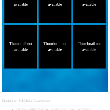
available
available
available
Thumbnail not
Thumbnail not
Thumbnail not
available
available
available
Follow on Instagram
Diseñada por: Full Media | Guiarepuestos
INICIO
DIRECTORIO
MOTOR COACH
NOTICIAS