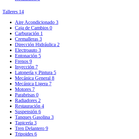
Talleres
14
Aire Acondicionado
3
Caja de Cambios
0
Carburación
1
Cremalleras
3
Dirección Hidráulica
2
Electroauto
3
Entonación
5
Frenos
9
Inyección
7
Latonería y Pintura
5
Mecánica General
8
Mecánica Ligera
7
Motores
7
Parabrisas
0
Radiadores
2
Restauración
4
Suspensión
6
Tanques Gasolina
3
Tapicería
3
Tren Delantero
9
Tripoides
6