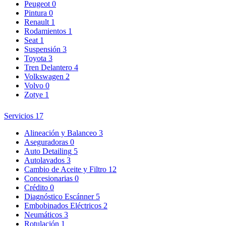
Peugeot
0
Pintura
0
Renault
1
Rodamientos
1
Seat
1
Suspensión
3
Toyota
3
Tren Delantero
4
Volkswagen
2
Volvo
0
Zotye
1
Servicios
17
Alineación y Balanceo
3
Aseguradoras
0
Auto Detailing
5
Autolavados
3
Cambio de Aceite y Filtro
12
Concesionarias
0
Crédito
0
Diagnóstico Escánner
5
Embobinados Eléctricos
2
Neumáticos
3
Rotulación
1