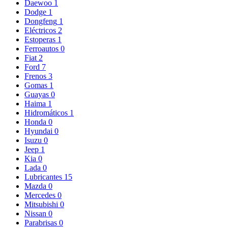
Daewoo
1
Dodge
1
Dongfeng
1
Eléctricos
2
Estoperas
1
Ferroautos
0
Fiat
2
Ford
7
Frenos
3
Gomas
1
Guayas
0
Haima
1
Hidromáticos
1
Honda
0
Hyundai
0
Isuzu
0
Jeep
1
Kia
0
Lada
0
Lubricantes
15
Mazda
0
Mercedes
0
Mitsubishi
0
Nissan
0
Parabrisas
0