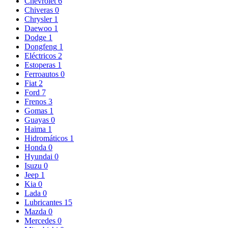
Chevrolet
6
Chiveras
0
Chrysler
1
Daewoo
1
Dodge
1
Dongfeng
1
Eléctricos
2
Estoperas
1
Ferroautos
0
Fiat
2
Ford
7
Frenos
3
Gomas
1
Guayas
0
Haima
1
Hidromáticos
1
Honda
0
Hyundai
0
Isuzu
0
Jeep
1
Kia
0
Lada
0
Lubricantes
15
Mazda
0
Mercedes
0