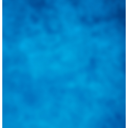
Integramos a todos los actores del sector automotriz para brindarles
una herramienta de consulta y búsqueda que le permita solucionar
sus inquietudes. Guiarepuestos.com, será su portal automotriz y su
mejor aliado para informarle sobre las novedades automotrices
locales, nacionales e internacionales.
Tweets de @guiarepuestos