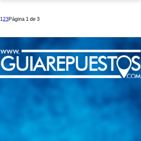
1
2
3
Página 1 de 3
Integramos a todos los actores del sector automotriz para brindarles
una herramienta de consulta y búsqueda que le permita solucionar
sus inquietudes. Guiarepuestos.com, será su portal automotriz y su
mejor aliado para informarle sobre las novedades automotrices
locales, nacionales e internacionales.
Tweets de @guiarepuestos