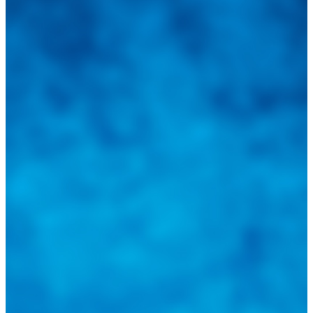
Integramos a todos los actores del sector automotriz para brindarles
una herramienta de consulta y búsqueda que le permita solucionar
sus inquietudes. Guiarepuestos.com, será su portal automotriz y su
mejor aliado para informarle sobre las novedades automotrices
locales, nacionales e internacionales.
Tweets de @guiarepuestos