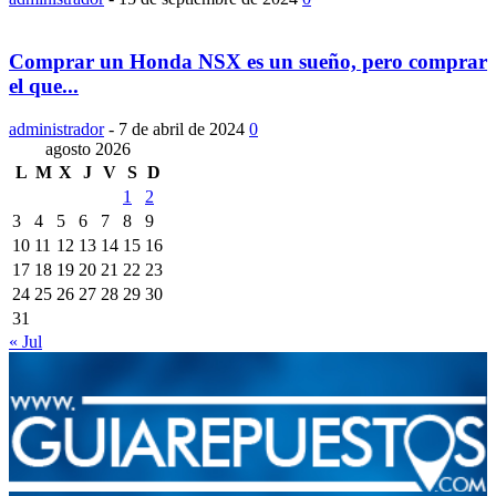
Comprar un Honda NSX es un sueño, pero comprar
el que...
administrador
-
7 de abril de 2024
0
agosto 2026
L
M
X
J
V
S
D
1
2
3
4
5
6
7
8
9
10
11
12
13
14
15
16
17
18
19
20
21
22
23
24
25
26
27
28
29
30
31
« Jul