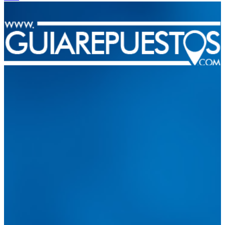
Integramos a todos los actores del sector automotriz para brindarles
una herramienta de consulta y búsqueda que le permita solucionar
sus inquietudes. Guiarepuestos.com, será su portal automotriz y su
mejor aliado para informarle sobre las novedades automotrices
locales, nacionales e internacionales.
Tweets de @guiarepuestos