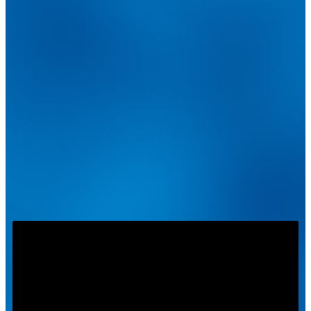
@
guiarepuestos