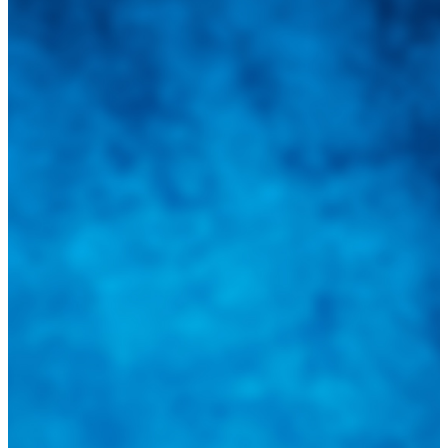
Integramos a todos los actores del sector automotriz para brindarles
una herramienta de consulta y búsqueda que le permita solucionar
sus inquietudes. Guiarepuestos.com, será su portal automotriz y su
mejor aliado para informarle sobre las novedades automotrices
locales, nacionales e internacionales.
Tweets de @guiarepuestos