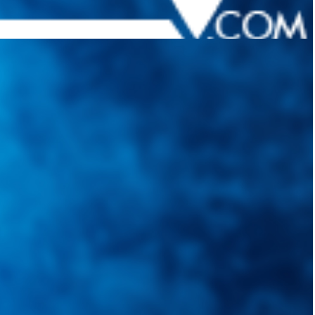
quietudes. Guiarepuestos.com, será su portal automotriz y su mejor