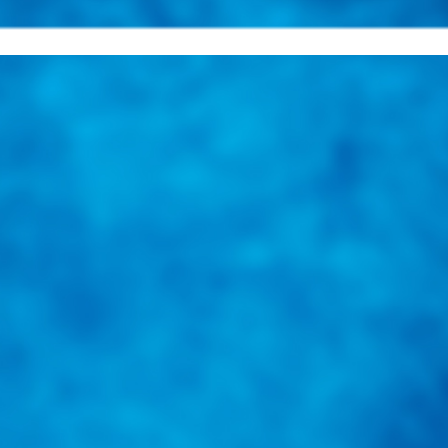
una herramienta de consulta y búsqueda que le permita solucionar sus in
nales e internacionales.