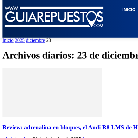
INICIO
Inicio
2025
diciembre
23
Archivos diarios: 23 de diciemb
Review: adrenalina en bloques, el Audi R8 LMS de Ho