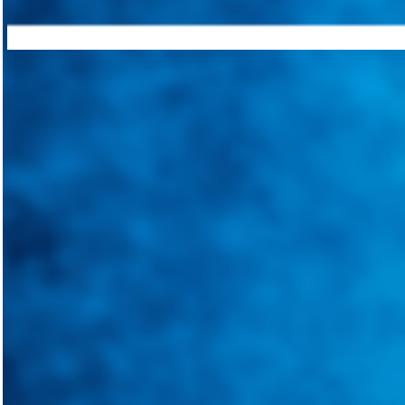
Integramos a todos los actores del sector automotriz para brindarles 
aliado para informarle sobre las novedades automotrices locales, nacio
Tweets de @guiarepuestos