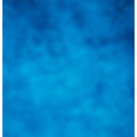
Integramos a todos los actores del sector automotriz para brindarles
una herramienta de consulta y búsqueda que le permita solucionar
sus inquietudes. Guiarepuestos.com, será su portal automotriz y su
mejor aliado para informarle sobre las novedades automotrices
locales, nacionales e internacionales.
Tweets de @guiarepuestos