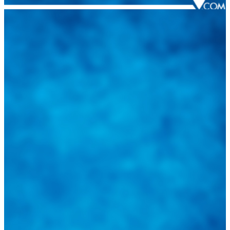
Integramos a todos los actores del sector automotriz para brindarles
una herramienta de consulta y búsqueda que le permita solucionar
sus inquietudes. Guiarepuestos.com, será su portal automotriz y su
mejor aliado para informarle sobre las novedades automotrices
locales, nacionales e internacionales.
Tweets de @guiarepuestos