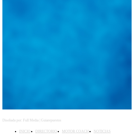
Diseñada por: Full Media | Guiarepuestos
INICIO
DIRECTORIO
MOTOR COACH
NOTICIAS