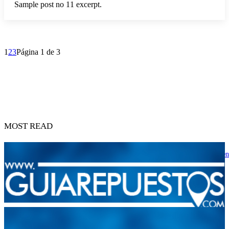
Sample post no 11 excerpt.
1
2
3
Página 1 de 3
MOST READ
JAC Escalante Aterriza en La Grita: Potencia 4×4, Confort y Financiamien
para los Productores del Táchira
2 de agosto de 2026
BMW confirma un plan de recorte de 8.000 puestos de trabajo
1 de agosto de 2026