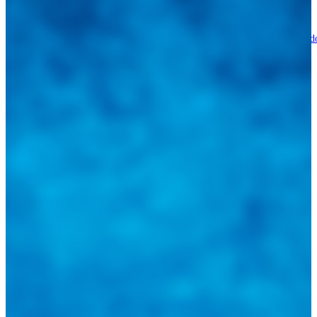
Torke Autoparts abre sus puertas en Portuguesa con una apuesta de respald
total y garantía real
21 de julio de 2026
Resumen GP Bélgica 2026: ¡Cátedra Energética de Antonelli en Spa-
Francorchamps y Batalla Magistral ante Ferrari!
21 de julio de 2026
Integramos a todos los actores del sector automotriz para brindarles
una herramienta de consulta y búsqueda que le permita solucionar
sus inquietudes. Guiarepuestos.com, será su portal automotriz y su
mejor aliado para informarle sobre las novedades automotrices
locales, nacionales e internacionales.
Tweets de @guiarepuestos