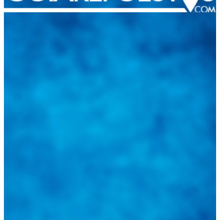
Integramos a todos los actores del sector automotriz para brindarles
una herramienta de consulta y búsqueda que le permita solucionar
sus inquietudes. Guiarepuestos.com, será su portal automotriz y su
mejor aliado para informarle sobre las novedades automotrices
locales, nacionales e internacionales.
Tweets de @guiarepuestos