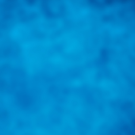
una herramienta de consulta y búsqueda que le permita solucionar sus in
nales e internacionales.