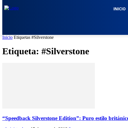
INICIO
Inicio
Etiquetas
#Silverstone
Etiqueta: #Silverstone
“Speedback Silverstone Edition”: Puro estilo británic