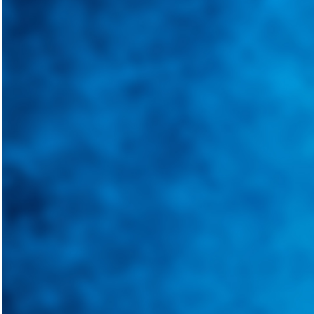
Integramos a todos los actores del sector automotriz para brindarles 
aliado para informarle sobre las novedades automotrices locales, nacio
Tweets de @guiarepuestos