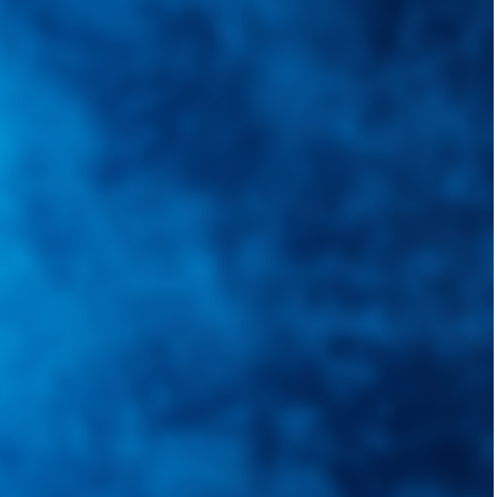
quietudes. Guiarepuestos.com, será su portal automotriz y su mejor