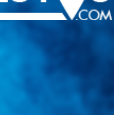
quietudes. Guiarepuestos.com, será su portal automotriz y su mejor