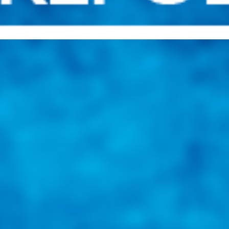
una herramienta de consulta y búsqueda que le permita solucionar sus in
nales e internacionales.