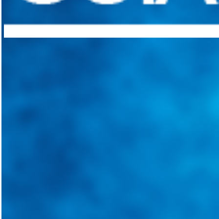
Integramos a todos los actores del sector automotriz para brindarles 
aliado para informarle sobre las novedades automotrices locales, nacio
Tweets de @guiarepuestos