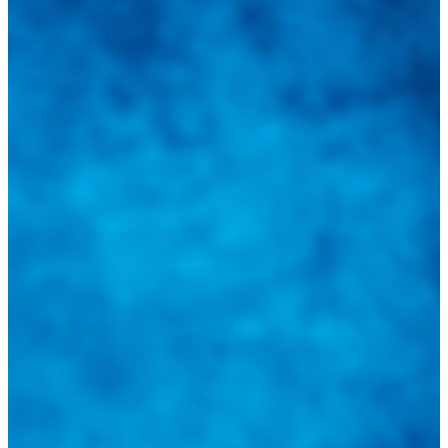
Integramos a todos los actores del sector automotriz para brindarles
una herramienta de consulta y búsqueda que le permita solucionar
sus inquietudes. Guiarepuestos.com, será su portal automotriz y su
mejor aliado para informarle sobre las novedades automotrices
locales, nacionales e internacionales.
Tweets de @guiarepuestos