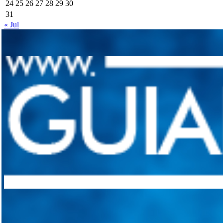
24
25
26
27
28
29
30
31
« Jul
Integramos a todos los actores del sector automotriz para brindarles 
aliado para informarle sobre las novedades automotrices locales, nacio