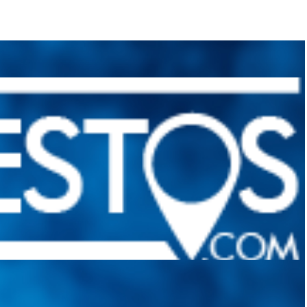
quietudes. Guiarepuestos.com, será su portal automotriz y su mejor