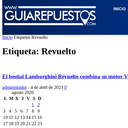
INICIO
Inicio
Etiquetas
Revuelto
Etiqueta: Revuelto
El bestial Lamborghini Revuelto combina su motor V12
administrador
-
4 de abril de 2023
0
agosto 2026
L
M
X
J
V
S
D
1
2
3
4
5
6
7
8
9
10
11
12
13
14
15
16
17
18
19
20
21
22
23