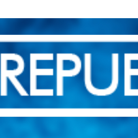
una herramienta de consulta y búsqueda que le permita solucionar sus in
nales e internacionales.