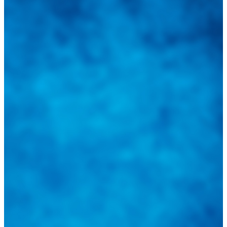
Integramos a todos los actores del sector automotriz para brindarles
una herramienta de consulta y búsqueda que le permita solucionar
sus inquietudes. Guiarepuestos.com, será su portal automotriz y su
mejor aliado para informarle sobre las novedades automotrices
locales, nacionales e internacionales.
Tweets de @guiarepuestos