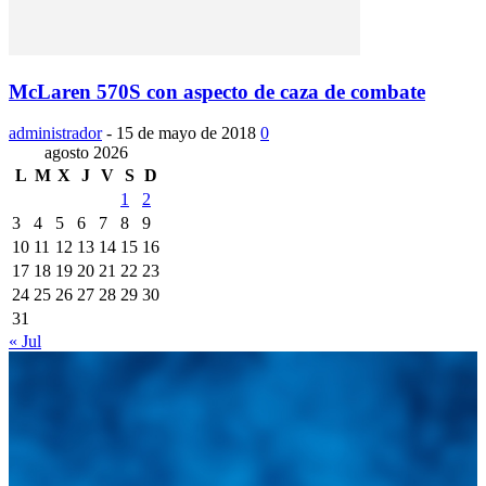
McLaren 570S con aspecto de caza de combate
administrador
-
15 de mayo de 2018
0
agosto 2026
L
M
X
J
V
S
D
1
2
3
4
5
6
7
8
9
10
11
12
13
14
15
16
17
18
19
20
21
22
23
24
25
26
27
28
29
30
31
« Jul