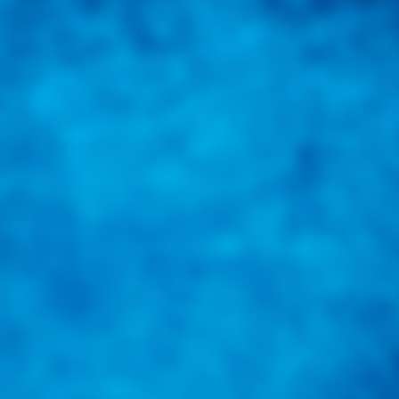
una herramienta de consulta y búsqueda que le permita solucionar sus in
nales e internacionales.