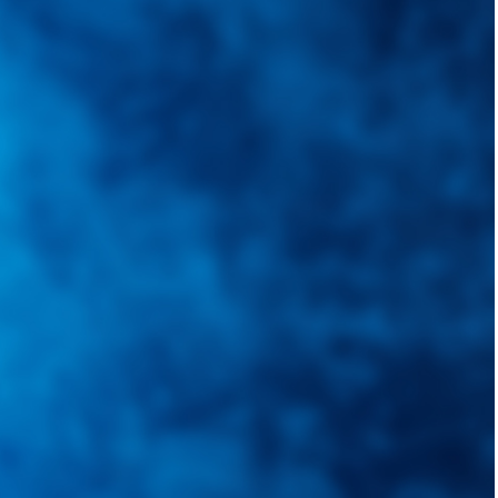
quietudes. Guiarepuestos.com, será su portal automotriz y su mejor