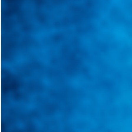
Integramos a todos los actores del sector automotriz para brindarles 
aliado para informarle sobre las novedades automotrices locales, nacio
Tweets de @guiarepuestos