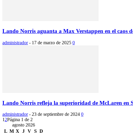
Lando Norris aguanta a Max Verstappen en el caos de 
administrador
-
17 de marzo de 2025
0
Lando Norris refleja la superioridad de McLaren en 
administrador
-
23 de septiembre de 2024
0
1
2
Página 1 de 2
agosto 2026
L
M
X
J
V
S
D