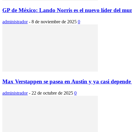
GP de México: Lando Norris es el nuevo líder del mun
administrador
-
8 de noviembre de 2025
0
Max Verstappen se pasea en Austin y ya casi depende 
administrador
-
22 de octubre de 2025
0