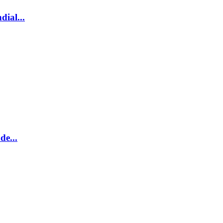
dial...
de...