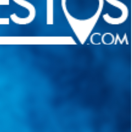
quietudes. Guiarepuestos.com, será su portal automotriz y su mejor