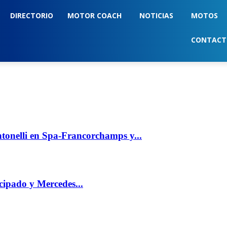
DIRECTORIO
MOTOR COACH
NOTICIAS
MOTOS
CONTAC
tonelli en Spa-Francorchamps y...
cipado y Mercedes...