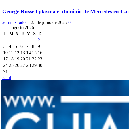
George Russell plasma el dominio de Mercedes en Ca
administrador
-
23 de junio de 2025
0
agosto 2026
L
M
X
J
V
S
D
1
2
3
4
5
6
7
8
9
10
11
12
13
14
15
16
17
18
19
20
21
22
23
24
25
26
27
28
29
30
31
« Jul