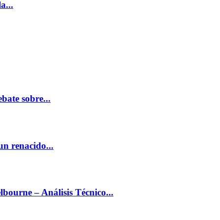
a...
ate sobre...
un renacido...
ourne – Análisis Técnico...