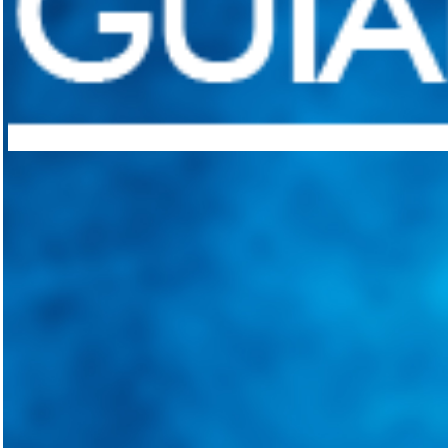
Integramos a todos los actores del sector automotriz para brindarles 
aliado para informarle sobre las novedades automotrices locales, nacio
Tweets de @guiarepuestos