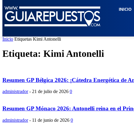
INICIO
Inicio
Etiquetas
Kimi Antonelli
Etiqueta: Kimi Antonelli
Resumen GP Bélgica 2026: ¡Cátedra Energética de An
administrador
-
21 de julio de 2026
0
Resumen GP Mónaco 2026: Antonelli reina en el Prin
administrador
-
11 de junio de 2026
0