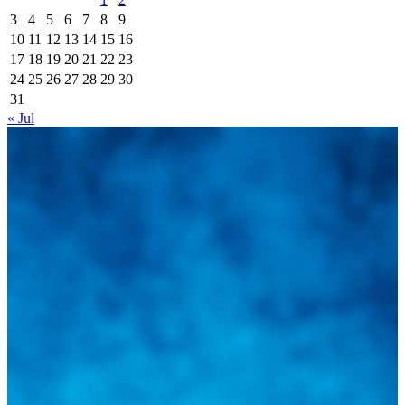
3
4
5
6
7
8
9
10
11
12
13
14
15
16
17
18
19
20
21
22
23
24
25
26
27
28
29
30
31
« Jul
Integramos a todos los actores del sector automotriz para brindarles
una herramienta de consulta y búsqueda que le permita solucionar
sus inquietudes. Guiarepuestos.com, será su portal automotriz y su
mejor aliado para informarle sobre las novedades automotrices
locales, nacionales e internacionales.
Tweets de @guiarepuestos