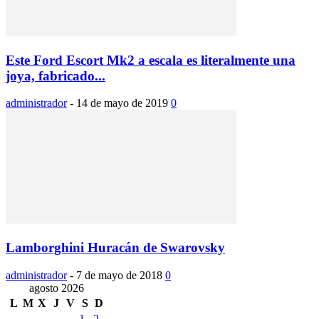
Este Ford Escort Mk2 a escala es literalmente una
joya, fabricado...
administrador
-
14 de mayo de 2019
0
Lamborghini Huracán de Swarovsky
administrador
-
7 de mayo de 2018
0
agosto 2026
L
M
X
J
V
S
D
1
2