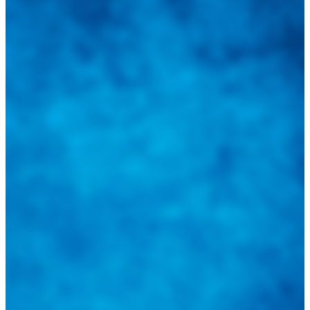
Integramos a todos los actores del sector automotriz para brindarles
una herramienta de consulta y búsqueda que le permita solucionar
sus inquietudes. Guiarepuestos.com, será su portal automotriz y su
mejor aliado para informarle sobre las novedades automotrices
locales, nacionales e internacionales.
Tweets de @guiarepuestos