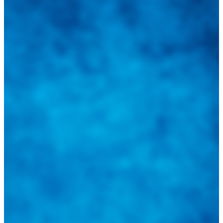
Integramos a todos los actores del sector automotriz para brindarles
una herramienta de consulta y búsqueda que le permita solucionar
sus inquietudes. Guiarepuestos.com, será su portal automotriz y su
mejor aliado para informarle sobre las novedades automotrices
locales, nacionales e internacionales.
Tweets de @guiarepuestos