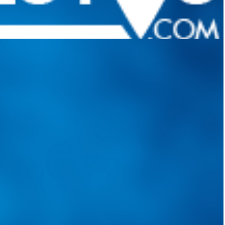
quietudes. Guiarepuestos.com, será su portal automotriz y su mejor