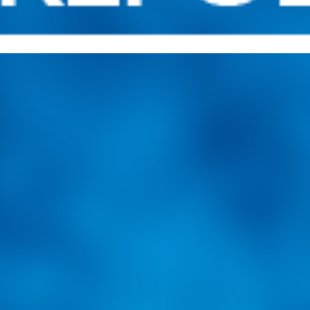
una herramienta de consulta y búsqueda que le permita solucionar sus in
nales e internacionales.