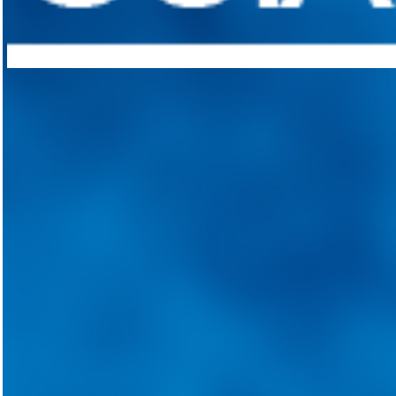
Integramos a todos los actores del sector automotriz para brindarles 
aliado para informarle sobre las novedades automotrices locales, nacio
Tweets de @guiarepuestos