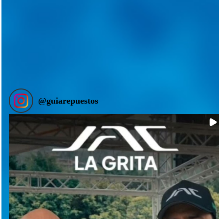
@
guiarepuestos