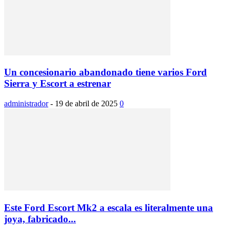
Un concesionario abandonado tiene varios Ford
Sierra y Escort a estrenar
administrador
-
19 de abril de 2025
0
Este Ford Escort Mk2 a escala es literalmente una
joya, fabricado...