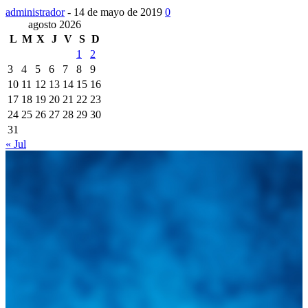
administrador
-
14 de mayo de 2019
0
agosto 2026
L
M
X
J
V
S
D
1
2
3
4
5
6
7
8
9
10
11
12
13
14
15
16
17
18
19
20
21
22
23
24
25
26
27
28
29
30
31
« Jul
Integramos a todos los actores del sector automotriz para brindarles
una herramienta de consulta y búsqueda que le permita solucionar
sus inquietudes. Guiarepuestos.com, será su portal automotriz y su
mejor aliado para informarle sobre las novedades automotrices
locales, nacionales e internacionales.