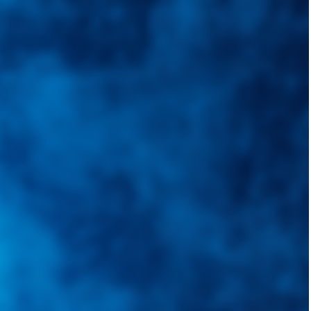
quietudes. Guiarepuestos.com, será su portal automotriz y su mejor