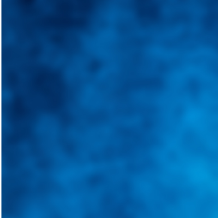
Integramos a todos los actores del sector automotriz para brindarles 
aliado para informarle sobre las novedades automotrices locales, nacio
Tweets de @guiarepuestos