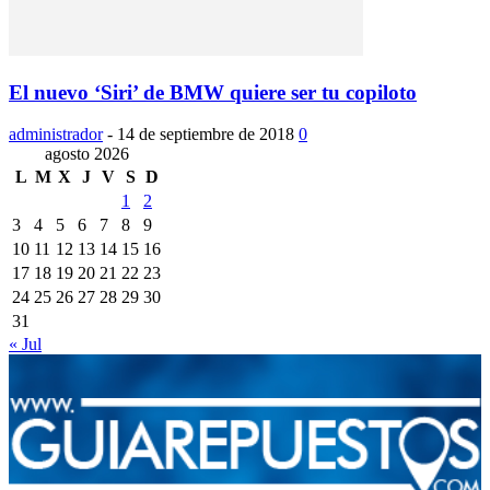
El nuevo ‘Siri’ de BMW quiere ser tu copiloto
administrador
-
14 de septiembre de 2018
0
agosto 2026
L
M
X
J
V
S
D
1
2
3
4
5
6
7
8
9
10
11
12
13
14
15
16
17
18
19
20
21
22
23
24
25
26
27
28
29
30
31
« Jul