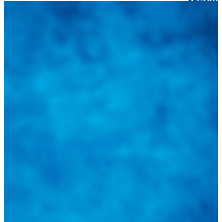
Integramos a todos los actores del sector automotriz para brindarles
una herramienta de consulta y búsqueda que le permita solucionar
sus inquietudes. Guiarepuestos.com, será su portal automotriz y su
mejor aliado para informarle sobre las novedades automotrices
locales, nacionales e internacionales.
Tweets de @guiarepuestos