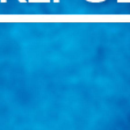
una herramienta de consulta y búsqueda que le permita solucionar sus in
nales e internacionales.