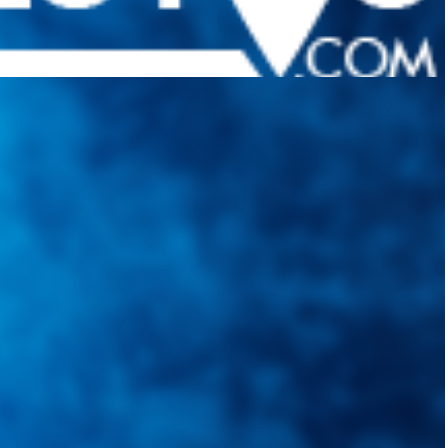
quietudes. Guiarepuestos.com, será su portal automotriz y su mejor