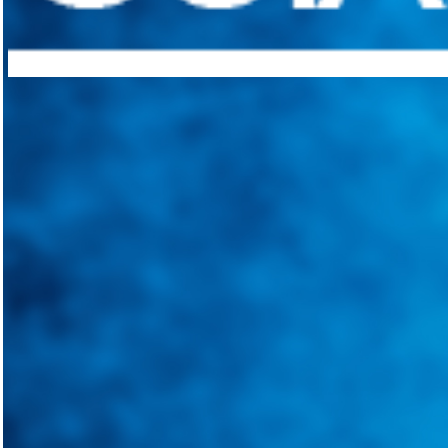
Integramos a todos los actores del sector automotriz para brindarles 
aliado para informarle sobre las novedades automotrices locales, nacio
Tweets de @guiarepuestos