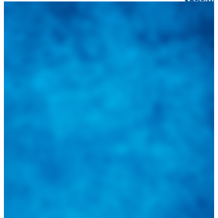
Integramos a todos los actores del sector automotriz para brindarles
una herramienta de consulta y búsqueda que le permita solucionar
sus inquietudes. Guiarepuestos.com, será su portal automotriz y su
mejor aliado para informarle sobre las novedades automotrices
locales, nacionales e internacionales.
Tweets de @guiarepuestos