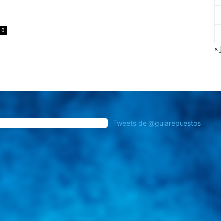
0
« 
Tweets de @guiarepuestos