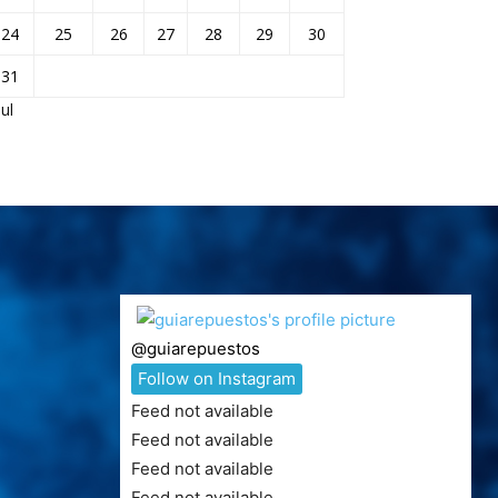
24
25
26
27
28
29
30
31
Jul
@
guiarepuestos
Follow on Instagram
Feed not available
Feed not available
Feed not available
Feed not available