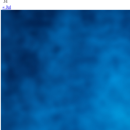
31
« Jul
Integramos a todos los actores del sector automotriz para brindarles 
aliado para informarle sobre las novedades automotrices locales, nacio
Tweets de @guiarepuestos