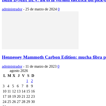
administrador
-
25 de marzo de 2024
0
Hennessey Mammoth Carbon Edition: mucha fibra par
administrador
-
11 de marzo de 2023
0
agosto 2026
L
M
X
J
V
S
D
1
2
3
4
5
6
7
8
9
10
11
12
13
14
15
16
17
18
19
20
21
22
23
24
25
26
27
28
29
30