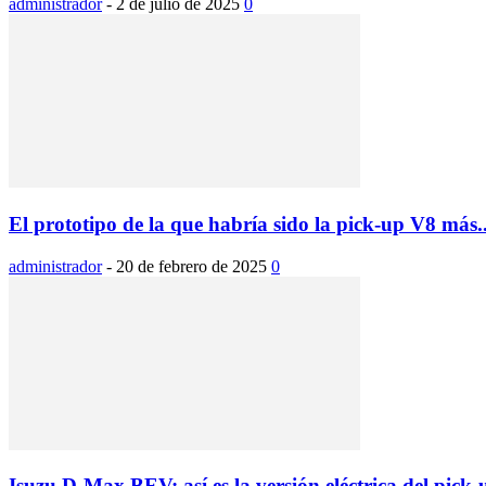
administrador
-
2 de julio de 2025
0
El prototipo de la que habría sido la pick-up V8 más..
administrador
-
20 de febrero de 2025
0
Isuzu D-Max BEV: así es la versión eléctrica del pick-