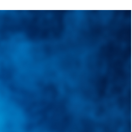
quietudes. Guiarepuestos.com, será su portal automotriz y su mejor