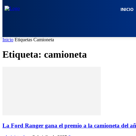
INICIO
Inicio
Etiquetas
Camioneta
Etiqueta: camioneta
La Ford Ranger gana el premio a la camioneta del añ