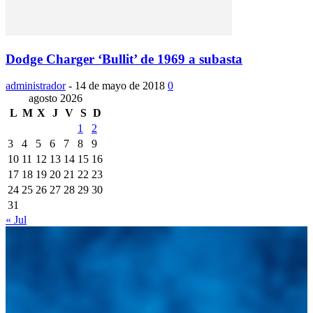
Dodge Charger ‘Bullit’ de 1969 a subasta
administrador
-
14 de mayo de 2018
0
agosto 2026
L
M
X
J
V
S
D
1
2
3
4
5
6
7
8
9
10
11
12
13
14
15
16
17
18
19
20
21
22
23
24
25
26
27
28
29
30
31
« Jul