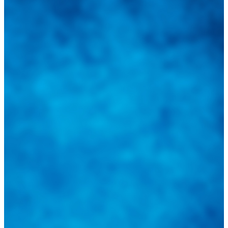
Integramos a todos los actores del sector automotriz para brindarles
una herramienta de consulta y búsqueda que le permita solucionar
sus inquietudes. Guiarepuestos.com, será su portal automotriz y su
mejor aliado para informarle sobre las novedades automotrices
locales, nacionales e internacionales.
Tweets de @guiarepuestos