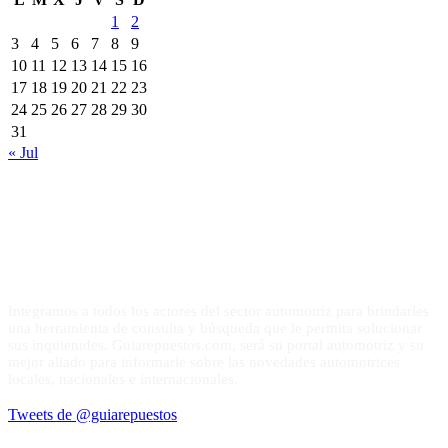
1
2
3
4
5
6
7
8
9
10
11
12
13
14
15
16
17
18
19
20
21
22
23
24
25
26
27
28
29
30
31
« Jul
Integramos a todos los actores del sector automotriz para brindarles
una herramienta de consulta y búsqueda que le permita solucionar
sus inquietudes. Guiarepuestos.com, será su portal automotriz y su
mejor aliado para informarle sobre las novedades automotrices
locales, nacionales e internacionales.
Tweets de @guiarepuestos