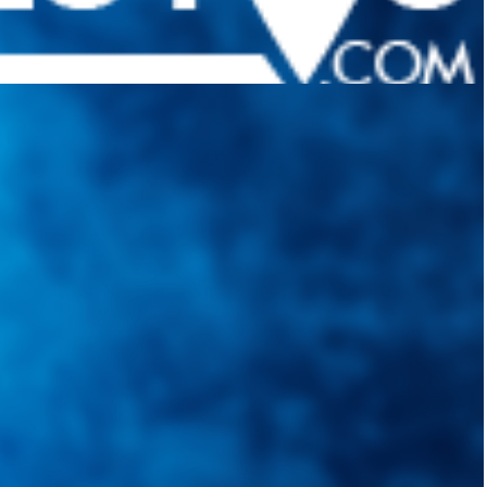
quietudes. Guiarepuestos.com, será su portal automotriz y su mejor