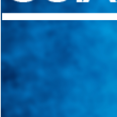
Integramos a todos los actores del sector automotriz para brindarles 
aliado para informarle sobre las novedades automotrices locales, nacio
Tweets de @guiarepuestos