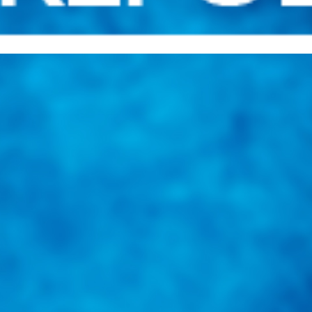
una herramienta de consulta y búsqueda que le permita solucionar sus in
nales e internacionales.