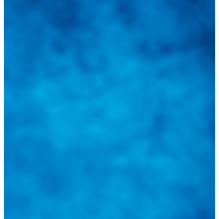
Integramos a todos los actores del sector automotriz para brindarles
una herramienta de consulta y búsqueda que le permita solucionar
sus inquietudes. Guiarepuestos.com, será su portal automotriz y su
mejor aliado para informarle sobre las novedades automotrices
locales, nacionales e internacionales.
Tweets de @guiarepuestos