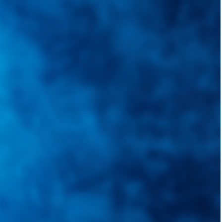
quietudes. Guiarepuestos.com, será su portal automotriz y su mejor