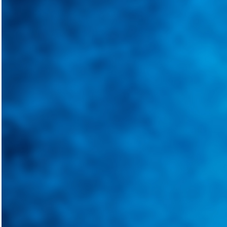
Integramos a todos los actores del sector automotriz para brindarles 
aliado para informarle sobre las novedades automotrices locales, nacio
Tweets de @guiarepuestos