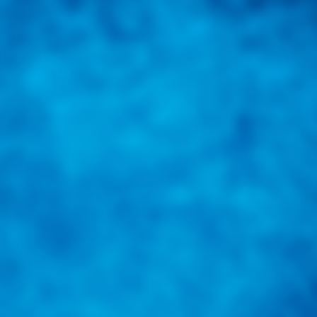
una herramienta de consulta y búsqueda que le permita solucionar sus in
nales e internacionales.