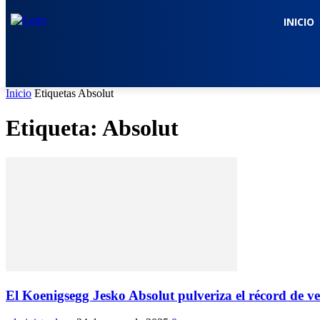
INICIO
Inicio
Etiquetas
Absolut
Etiqueta: Absolut
El Koenigsegg Jesko Absolut pulveriza el récord de v