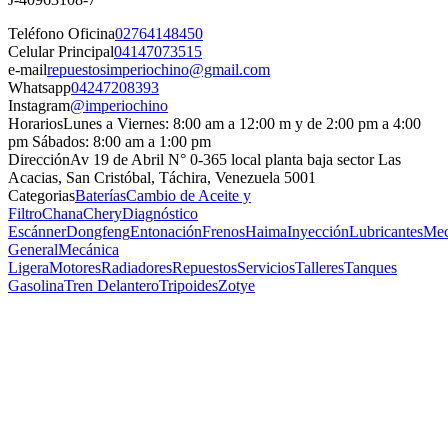
Teléfono Oficina
02764148450
Celular Principal
04147073515
e-mail
repuestosimperiochino@gmail.com
Whatsapp
04247208393
Instagram
@imperiochino
Horarios
Lunes a Viernes: 8:00 am a 12:00 m y de 2:00 pm a 4:00
pm Sábados: 8:00 am a 1:00 pm
Dirección
Av 19 de Abril N° 0-365 local planta baja sector Las
Acacias, San Cristóbal, Táchira, Venezuela 5001
Categorias
Baterías
Cambio de Aceite y
Filtro
Chana
Chery
Diagnóstico
Escánner
Dongfeng
Entonación
Frenos
Haima
Inyección
Lubricantes
Mec
General
Mecánica
Ligera
Motores
Radiadores
Repuestos
Servicios
Talleres
Tanques
Gasolina
Tren Delantero
Tripoides
Zotye