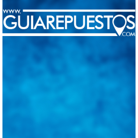
Integramos a todos los actores del sector automotriz para brindarles
una herramienta de consulta y búsqueda que le permita solucionar
sus inquietudes. Guiarepuestos.com, será su portal automotriz y su
mejor aliado para informarle sobre las novedades automotrices
locales, nacionales e internacionales.
Tweets de @guiarepuestos