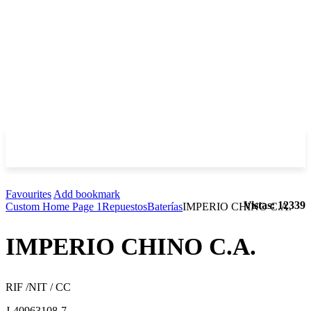
Favourites
Add bookmark
Vistas: 12339
Custom Home Page 1
Repuestos
Baterías
IMPERIO CHINO C.A.
IMPERIO CHINO C.A.
RIF /NIT / CC
J-40963108-7