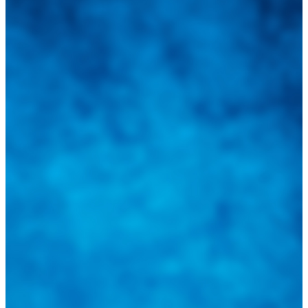
Integramos a todos los actores del sector automotriz para brindarles
una herramienta de consulta y búsqueda que le permita solucionar
sus inquietudes. Guiarepuestos.com, será su portal automotriz y su
mejor aliado para informarle sobre las novedades automotrices
locales, nacionales e internacionales.
Tweets de @guiarepuestos