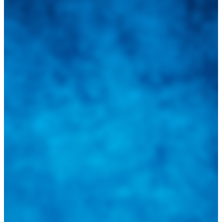
Integramos a todos los actores del sector automotriz para brindarles
una herramienta de consulta y búsqueda que le permita solucionar
sus inquietudes. Guiarepuestos.com, será su portal automotriz y su
mejor aliado para informarle sobre las novedades automotrices
locales, nacionales e internacionales.
Tweets de @guiarepuestos