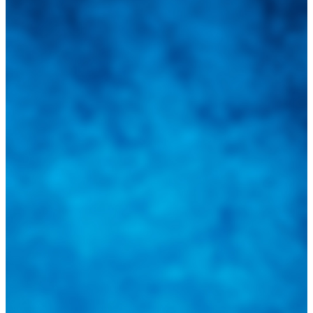
Integramos a todos los actores del sector automotriz para brindarles
una herramienta de consulta y búsqueda que le permita solucionar
sus inquietudes. Guiarepuestos.com, será su portal automotriz y su
mejor aliado para informarle sobre las novedades automotrices
locales, nacionales e internacionales.
Tweets de @guiarepuestos