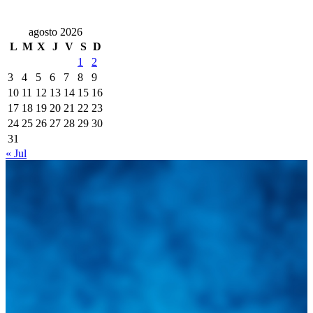
agosto 2026
L
M
X
J
V
S
D
1
2
3
4
5
6
7
8
9
10
11
12
13
14
15
16
17
18
19
20
21
22
23
24
25
26
27
28
29
30
31
« Jul
Integramos a todos los actores del sector automotriz para brindarles
una herramienta de consulta y búsqueda que le permita solucionar
sus inquietudes. Guiarepuestos.com, será su portal automotriz y su
mejor aliado para informarle sobre las novedades automotrices
locales, nacionales e internacionales.