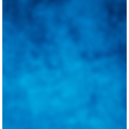
Integramos a todos los actores del sector automotriz para brindarles
una herramienta de consulta y búsqueda que le permita solucionar
sus inquietudes. Guiarepuestos.com, será su portal automotriz y su
mejor aliado para informarle sobre las novedades automotrices
locales, nacionales e internacionales.
Tweets de @guiarepuestos