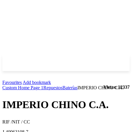
Favourites
Add bookmark
Vistas: 12337
Custom Home Page 1
Repuestos
Baterías
IMPERIO CHINO C.A.
IMPERIO CHINO C.A.
RIF /NIT / CC
J-40963108-7