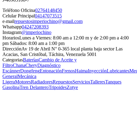
Teléfono Oficina
02764148450
Celular Principal
04147073515
e-mail
repuestosimperiochino@gmail.com
Whatsapp
04247208393
Instagram
@imperiochino
Horarios
Lunes a Viernes: 8:00 am a 12:00 m y de 2:00 pm a 4:00
pm Sábados: 8:00 am a 1:00 pm
Dirección
Av 19 de Abril N° 0-365 local planta baja sector Las
Acacias, San Cristóbal, Táchira, Venezuela 5001
Categorias
Baterías
Cambio de Aceite y
Filtro
Chana
Chery
Diagnóstico
Escánner
Dongfeng
Entonación
Frenos
Haima
Inyección
Lubricantes
Mec
General
Mecánica
Ligera
Motores
Radiadores
Repuestos
Servicios
Talleres
Tanques
Gasolina
Tren Delantero
Tripoides
Zotye