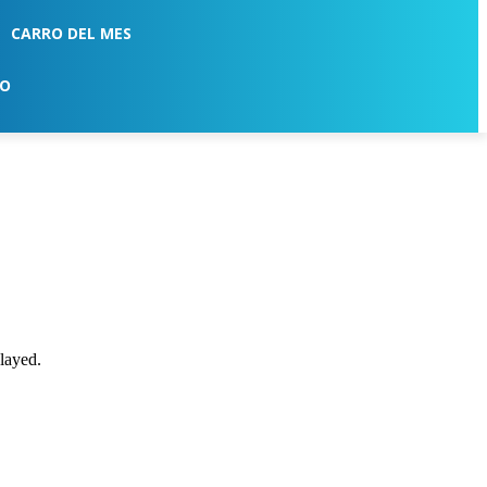
CARRO DEL MES
TO
played.