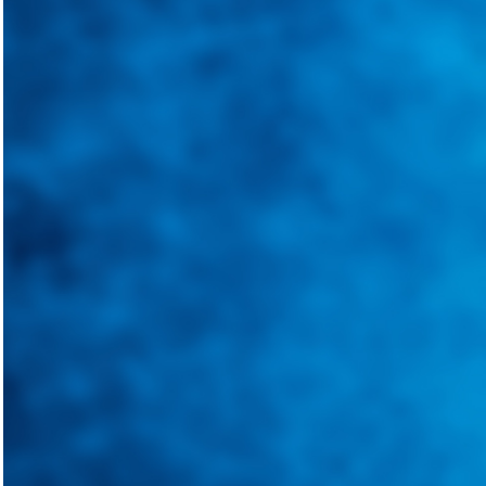
Integramos a todos los actores del sector automotriz para brindarles 
aliado para informarle sobre las novedades automotrices locales, nacio
Tweets de @guiarepuestos