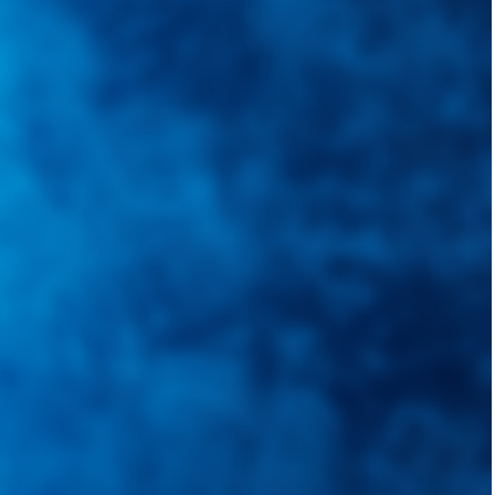
quietudes. Guiarepuestos.com, será su portal automotriz y su mejor