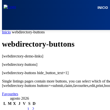
INICIO
Inicio
webdirectory-buttons
webdirectory-buttons
[webdirectory-demo-links]
[webdirectory-buttons]
[webdirectory-buttons hide_button_text=1]
Single listings pages contain more buttons, you can select which of th
[webdirectory-buttons buttons=»submit,claim,favourites,edit,print,b
Favourites
agosto 2026
L
M
X
J
V
S
D
1
2