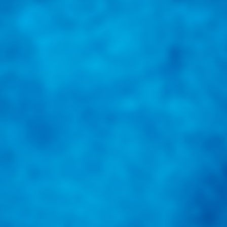
una herramienta de consulta y búsqueda que le permita solucionar sus in
nales e internacionales.