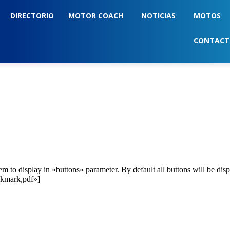
DIRECTORIO
MOTOR COACH
NOTICIAS
MOTOS
CONTAC
em to display in «buttons» parameter. By default all buttons will be dis
ookmark,pdf»]