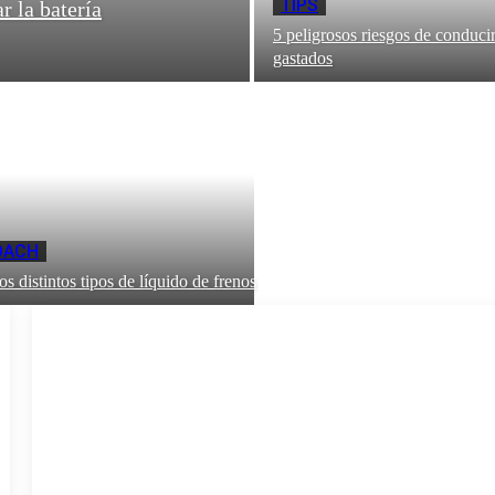
TIPS
r la batería
5 peligrosos riesgos de conduci
gastados
OACH
s distintos tipos de líquido de frenos