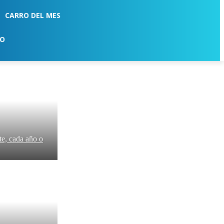
CARRO DEL MES
TO
te, cada año o