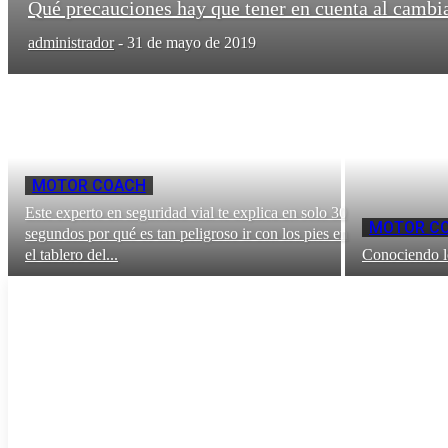
Qué precauciones hay que tener en cuenta al cambia
administrador
-
31 de mayo de 2019
MOTOR COACH
Este experto en seguridad vial te explica en solo 30
MOTOR C
segundos por qué es tan peligroso ir con los pies en
el tablero del...
Conociendo lo