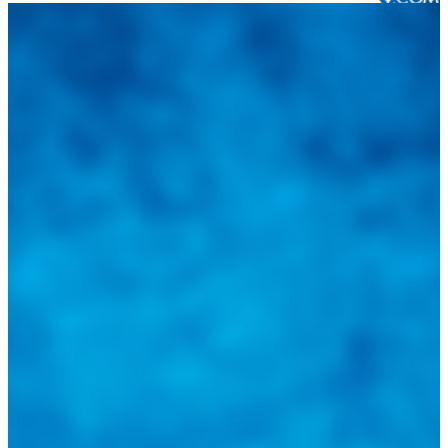
Integramos a todos los actores del sector automotriz para brindarles
una herramienta de consulta y búsqueda que le permita solucionar
sus inquietudes. Guiarepuestos.com, será su portal automotriz y su
mejor aliado para informarle sobre las novedades automotrices
locales, nacionales e internacionales.
Tweets de @guiarepuestos