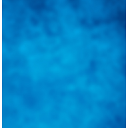
Integramos a todos los actores del sector automotriz para brindarles
una herramienta de consulta y búsqueda que le permita solucionar
sus inquietudes. Guiarepuestos.com, será su portal automotriz y su
mejor aliado para informarle sobre las novedades automotrices
locales, nacionales e internacionales.
Tweets de @guiarepuestos