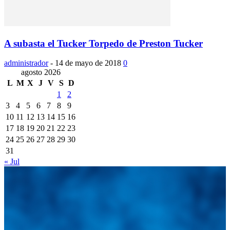
A subasta el Tucker Torpedo de Preston Tucker
administrador
-
14 de mayo de 2018
0
agosto 2026
L
M
X
J
V
S
D
1
2
3
4
5
6
7
8
9
10
11
12
13
14
15
16
17
18
19
20
21
22
23
24
25
26
27
28
29
30
31
« Jul