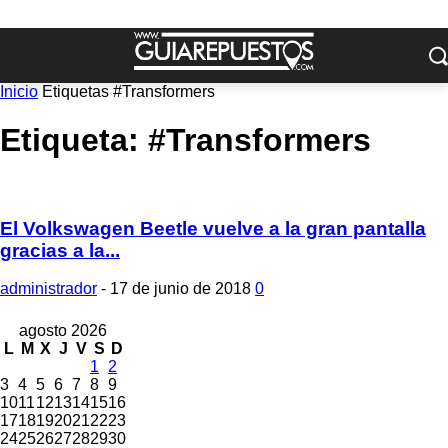
Inicio
Etiquetas
#Transformers
Etiqueta: #Transformers
El Volkswagen Beetle vuelve a la gran pantalla
gracias a la...
administrador
-
17 de junio de 2018
0
agosto 2026
L
M
X
J
V
S
D
1
2
3
4
5
6
7
8
9
10
11
12
13
14
15
16
17
18
19
20
21
22
23
24
25
26
27
28
29
30